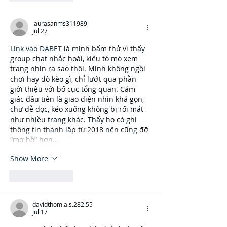
laurasanms311989
Jul 27
Link vào DABET
 là mình bấm thử vì thấy 
group chat nhắc hoài, kiểu tò mò xem 
trang nhìn ra sao thôi. Mình không ngồi 
chơi hay dò kèo gì, chỉ lướt qua phần 
giới thiệu với bố cục tổng quan. Cảm 
giác đầu tiên là giao diện nhìn khá gọn, 
chữ dễ đọc, kéo xuống không bị rối mắt 
như nhiều trang khác. Thấy họ có ghi 
thông tin thành lập từ 2018 nên cũng đỡ 
“mơ hồ” hơn…
Show More
Like
Reply
davidthom.a.s.282.55
Jul 17