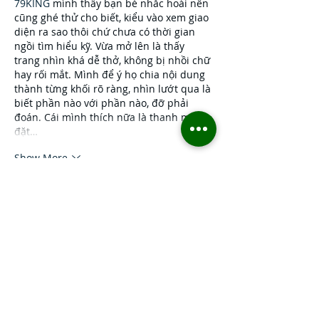
79KING
 mình thấy bạn bè nhắc hoài nên 
cũng ghé thử cho biết, kiểu vào xem giao 
diện ra sao thôi chứ chưa có thời gian 
ngồi tìm hiểu kỹ. Vừa mở lên là thấy 
trang nhìn khá dễ thở, không bị nhồi chữ 
hay rối mắt. Mình để ý họ chia nội dung 
thành từng khối rõ ràng, nhìn lướt qua là 
biết phần nào với phần nào, đỡ phải 
đoán. Cái mình thích nữa là thanh menu 
đặt…
Show More
Like
Reply
billy24barne.s7.8.3.5
Jul 07
ee 88
 mình thấy mọi người nói hoài nên 
cũng ghé thử cho biết, kiểu vào lướt 
nhanh chứ không có ngồi đọc kỹ từng 
thứ. Vừa mở ra cái mình để ý ngay là 
giao diện nhìn khá sáng và thoáng, 