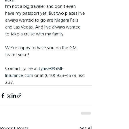
I’m not a big traveler and don’t even 
have my passport yet. But two places I’ve 
always wanted to go are Niagara Falls 
and Las Vegas. And I’ve always wanted 
to take a cruise with my family.
We’re happy to have you on the GMI 
team Lynise!
Contact Lynise at 
Lynise@GMI-
Insurance.com
 or at (610) 933-4679, ext 
237.
See All
Recent Posts