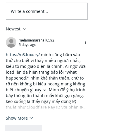
Write a comment...
One80 Intermediaries
Join GMI “Unde
Expands Transportation
Arizona Big I To
Practice with Acquisition
IIABAZ’s Conve
of GMI Insurance
August 9-10
Newest
melaniemarshall6592
5 days ago
https://o8.luxury/
 mình cũng bấm vào 
thử cho biết vì thấy nhiều người nhắc, 
kiểu tò mò giao diện là chính. Ai ngờ vừa 
load lên đã hiện trang báo lỗi “What 
happened?” nhìn khá thân thiện, chữ to 
rõ nên không bị kiểu hoang mang không 
biết chuyện gì xảy ra. Mình để ý họ trình 
bày thông tin thành mấy khối gọn gàng, 
kéo xuống là thấy ngay mấy dòng kỹ 
thuật như Cloudflare Ray ID với phần IP…
Show More
Like
Reply