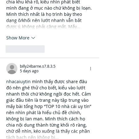
chia khu khá rõ, kiểu nhìn phát biết 
mình đang ở mục nào chứ không bị loạn. 
Mình thích nhất là họ trình bày theo 
dạng ô/khối nên lướt nhanh vẫn bắt 
được ý, không phải căng mắt. Mấy…
Show More
Like
Reply
billy24barne.s7.8.3.5
5 days ago
nhacaiuytin
 mình thấy được share đâu 
đó nên ghé thử cho biết, kiểu vào lướt 
nhanh thôi chứ không ngồi đọc hết. Cảm 
giác đầu tiên là trang này tập trung vào 
mấy bài tổng hợp “TOP 10 nhà cái uy tín” 
nên nhìn phát là hiểu chủ đề chính, 
không bị lan man. Mình thích cách họ 
chia nội dung thành từng khối rõ ràng, 
chữ dễ nhìn, kéo xuống là thấy các phần 
tách bạch nên không bị…