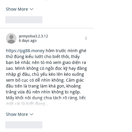
Show More
Like
Reply
jennysilva3.2.3.12
6 days ago
https://pg88.money
 hôm trước mình ghé 
thử đúng kiểu lướt cho biết thôi, thấy 
bạn bè nhắc nên tò mò xem giao diện ra 
sao. Mình không có ngồi đọc kỹ hay đăng 
nhập gì đâu, chủ yếu kéo lên kéo xuống 
xem bố cục có dễ nhìn không. Cảm giác 
đầu tiên là trang làm khá gọn, khoảng 
trắng vừa đủ nên nhìn không bị ngộp. 
Mấy khối nội dung chia tách rõ ràng, liếc 
một cái là biết đang…
Show More
Like
Reply