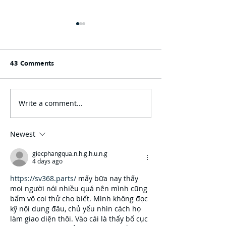
43 Comments
Write a comment...
One80 Intermediaries
Join GMI “Unde
Expands Transportation
Arizona Big I To
Practice with Acquisition
IIABAZ’s Conve
of GMI Insurance
August 9-10
Newest
giecphangqua.n.h.g.h.u.n.g
4 days ago
https://sv368.parts/
 mấy bữa nay thấy 
mọi người nói nhiều quá nên mình cũng 
bấm vô coi thử cho biết. Mình không đọc 
kỹ nội dung đâu, chủ yếu nhìn cách họ 
làm giao diện thôi. Vào cái là thấy bố cục 