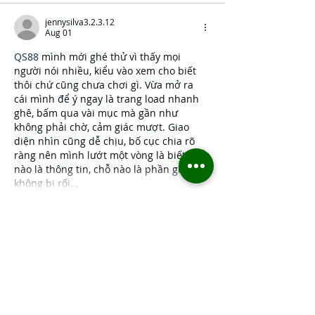
jennysilva3.2.3.12
Aug 01
QS88
 mình mới ghé thử vì thấy mọi 
người nói nhiều, kiểu vào xem cho biết 
thôi chứ cũng chưa chơi gì. Vừa mở ra 
cái mình để ý ngay là trang load nhanh 
ghê, bấm qua vài mục mà gần như 
không phải chờ, cảm giác mượt. Giao 
diện nhìn cũng dễ chịu, bố cục chia rõ 
ràng nên mình lướt một vòng là biết chỗ 
nào là thông tin, chỗ nào là phần giải trí, 
không bị rối…
Show More
Like
Reply
billy24barne.s7.8.3.5
Jul 27
UU 88
 mình mới ghé thử vì thấy bạn bè 