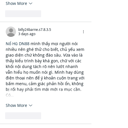
Show More
Like
Reply
billy24barne.s7.8.3.5
3 days ago
Nổ Hũ DN88
 mình thấy mọi người nói 
nhiều nên ghé thử cho biết, chủ yếu xem 
giao diện chứ không đào sâu. Vừa vào là 
thấy kiểu trình bày khá gọn, chữ với các 
khối nội dung tách rõ nên lướt nhanh 
vẫn hiểu họ muốn nói gì. Mình hay dùng 
điện thoại nên để ý khoản cuộn trang với 
bấm menu, cảm giác phản hồi ổn, không 
bị rối hay phải tìm mãi mới ra mục cần. 
Có…
Show More
Like
Reply