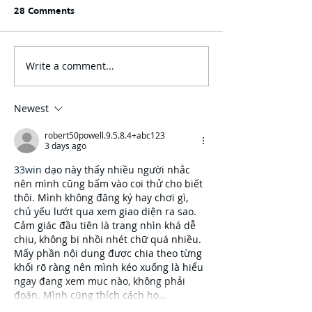
28 Comments
Write a comment...
New Federal EPA tailpipe
New survey rev
emissions rules
causes of distra
announced.
driving.
Newest
robert50powell.9.5.8.4+abc123
3 days ago
33win
 dạo này thấy nhiều người nhắc 
nên mình cũng bấm vào coi thử cho biết 
thôi. Mình không đăng ký hay chơi gì, 
chủ yếu lướt qua xem giao diện ra sao. 
Cảm giác đầu tiên là trang nhìn khá dễ 
chịu, không bị nhồi nhét chữ quá nhiều. 
Mấy phần nội dung được chia theo từng 
khối rõ ràng nên mình kéo xuống là hiểu 
ngay đang xem mục nào, không phải 
đoán. Mình cũng thích cách họ…