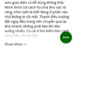
xem giao diện có dễ dùng không thôi. 
Mình thích cái cách họ chia khu vực rõ 
ràng, nhìn lướt là biết đang ở phần nào 
chứ không bị rối mắt. Thanh điều hướng 
đặt ngay đầu trang nên chuyển qua lại 
khá nhanh, không phải kéo lên kéo 
xuống nhiều. Có cái ô tìm kiếm bên cạnh 
cũng tiện, gõ vài chữ…
Show More
Like
Reply
elsiebre.we.r1.6.921
Jul 27
Link vào XOSO66
 bữa thấy mọi người nói 
nhiều quá nên mình ghé thử cho biết 
thôi. Mình cũng không có ngồi tìm hiểu 
sâu hay bấm lung tung, chủ yếu lướt vài 
phút xem trang họ làm kiểu gì. Ấn tượng 
đầu là nhìn khá dễ chịu, nền thoáng nên 
đọc không bị mỏi mắt. Mình để ý cái 