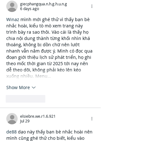
giecphangqua.n.h.g.h.u.n.g
6 days ago
Winaz
 mình mới ghé thử vì thấy bạn bè 
nhắc hoài, kiểu tò mò xem trang này 
trình bày ra sao thôi. Vào cái là thấy họ 
chia nội dung thành từng khối nhìn khá 
thoáng, không bị dồn chữ nên lướt 
nhanh vẫn nắm được ý. Mình có đọc qua 
đoạn giới thiệu lịch sử phát triển, họ ghi 
theo mốc thời gian từ 2025 tới nay nên 
dễ theo dõi, không phải kéo lên kéo 
xuống nhiều. Menu…
Show More
Like
Reply
elsiebre.we.r1.6.921
Jul 29
de88
 dạo này thấy bạn bè nhắc hoài nên 
mình cũng ghé thử cho biết, kiểu vào 